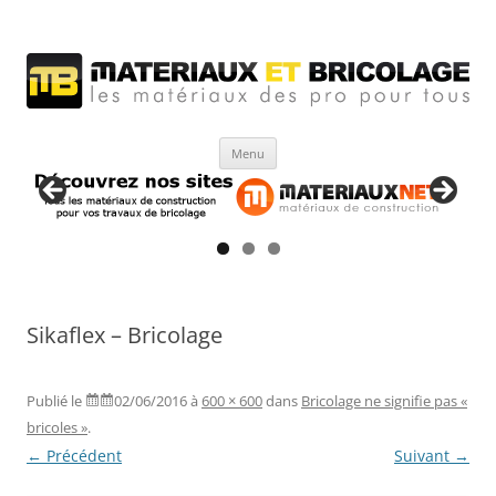
Matériaux et bricolage
Les Matériaux des pro pour tous
Aller
Menu
au
contenu
Sikaflex – Bricolage
Publié le
02/06/2016
à
600 × 600
dans
Bricolage ne signifie pas «
bricoles »
.
← Précédent
Suivant →