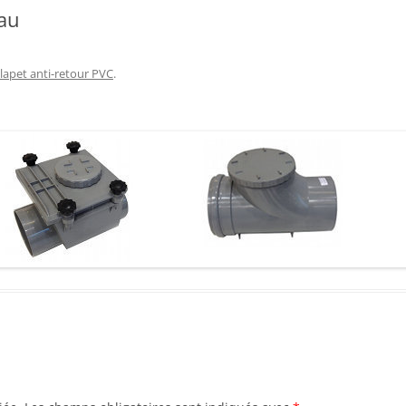
eau
lapet anti-retour PVC
.