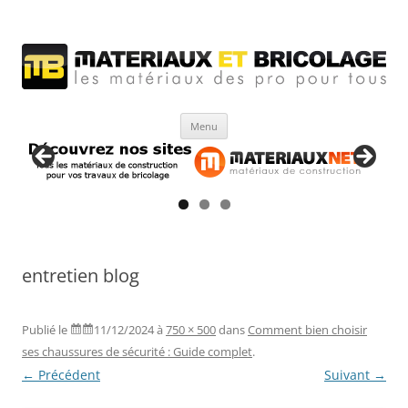
Matériaux et bricolage
Les Matériaux des pro pour tous
Aller
Menu
au
contenu
entretien blog
Publié le
11/12/2024
à
750 × 500
dans
Comment bien choisir
ses chaussures de sécurité : Guide complet
.
← Précédent
Suivant →