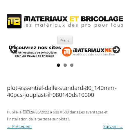
Matériaux et bricolage
Les Matériaux des pro pour tous
Aller
Menu
au
contenu
plot-essentiel-dalle-standard-80_140mm-
40pcs-jouplast-ih080140ds10000
Publié le
29/06/2022
à
600 × 600
dans
Les avantages et
l’installation de la terrasse sur plots !
.
← Précédent
Suivant →