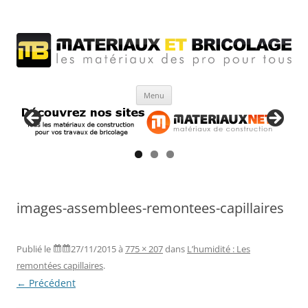
Matériaux et bricolage
Les Matériaux des pro pour tous
Aller
Menu
au
contenu
images-assemblees-remontees-capillaires
Publié le
27/11/2015
à
775 × 207
dans
L’humidité : Les
remontées capillaires
.
← Précédent