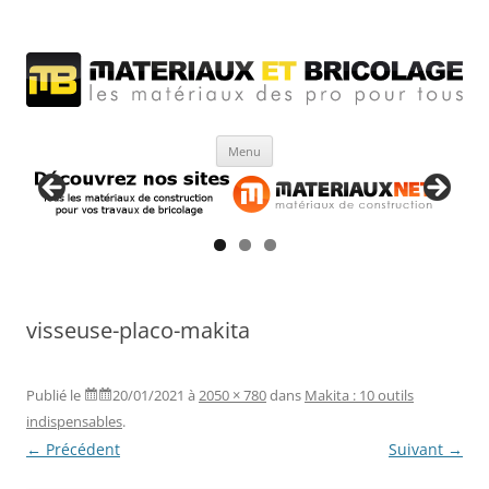
Matériaux et bricolage
Les Matériaux des pro pour tous
Aller
Menu
au
contenu
visseuse-placo-makita
Publié le
20/01/2021
à
2050 × 780
dans
Makita : 10 outils
indispensables
.
← Précédent
Suivant →