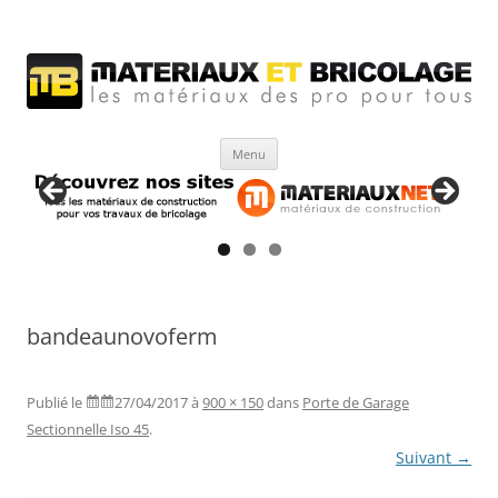
Matériaux et bricolage
Les Matériaux des pro pour tous
Aller
Menu
au
contenu
bandeaunovoferm
Publié le
27/04/2017
à
900 × 150
dans
Porte de Garage
Sectionnelle Iso 45
.
Suivant →