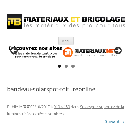
Matériaux et bricolage
Les Matériaux des pro pour tous
Aller
Menu
au
contenu
bandeau-solarspot-toitureonline
Publié le
03/10/2017
à
910 × 150
dans
Solarspot: Apportez de la
luminosité à vos pièces sombres
.
Suivant →