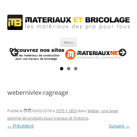
Matériaux et bricolage
Les Matériaux des pro pour tous
Aller
Menu
au
contenu
webernivlex-ragreage
Publié le
16/02/2018
à
1075 × 1853
dans
Weber, une large
gamme de produits pour travaux et finitions
.
← Précédent
Suivant →