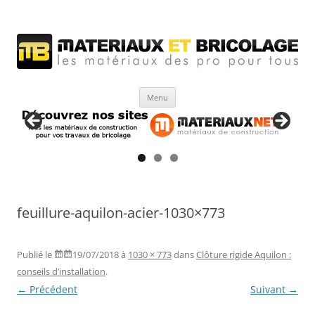
Matériaux et bricolage
Les Matériaux des pro pour tous
Aller
Menu
au
contenu
feuillure-aquilon-acier-1030×773
Publié le
19/07/2018
à
1030 × 773
dans
Clôture rigide Aquilon :
conseils d’installation
.
← Précédent
Suivant →