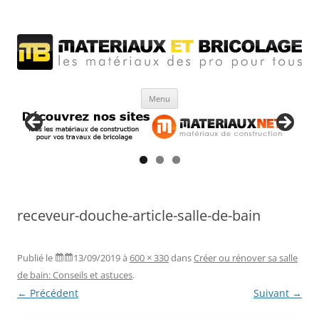
Matériaux et bricolage
Les Matériaux des pro pour tous
Aller
Menu
au
contenu
receveur-douche-article-salle-de-bain
Publié le
13/09/2019
à
600 × 330
dans
Créer ou rénover sa salle
de bain: Conseils et astuces
.
← Précédent
Suivant →