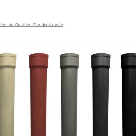
léments Gouttière Zinc demi-ronde
.