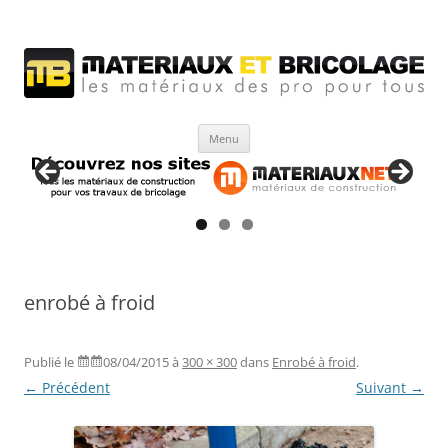
Matériaux et bricolage
Les Matériaux des pro pour tous
Aller
Menu
au
contenu
enrobé à froid
Publié le
08/04/2015
à
300 × 300
dans
Enrobé à froid
.
← Précédent
Suivant →