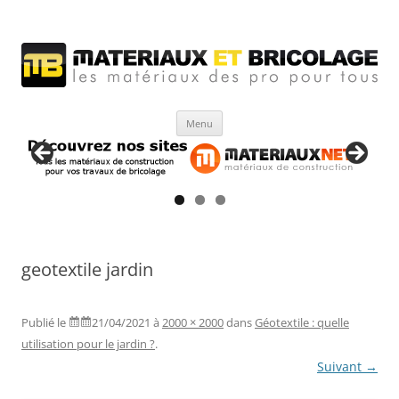
Matériaux et bricolage
Les Matériaux des pro pour tous
Aller
Menu
au
contenu
geotextile jardin
Publié le
21/04/2021
à
2000 × 2000
dans
Géotextile : quelle
utilisation pour le jardin ?
.
Suivant →