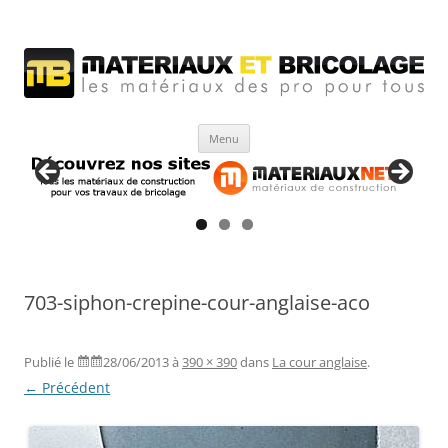
Matériaux et bricolage
Les Matériaux des pro pour tous
Aller
Menu
au
contenu
703-siphon-crepine-cour-anglaise-aco
Publié le
28/06/2013
à
390 × 390
dans
La cour anglaise
.
← Précédent