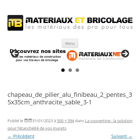
Matériaux et bricolage
Les Matériaux des pro pour tous
Aller
Menu
au
contenu
chapeau_de_pilier_alu_finibeau_2_pentes_3
5x35cm_anthracite_sable_3-1
Publié le
31/01/2023
à
500 × 594
dans
La couvertine : la solution
pour l’étanchéité de vos murets
.
← Précédent
Suivant →