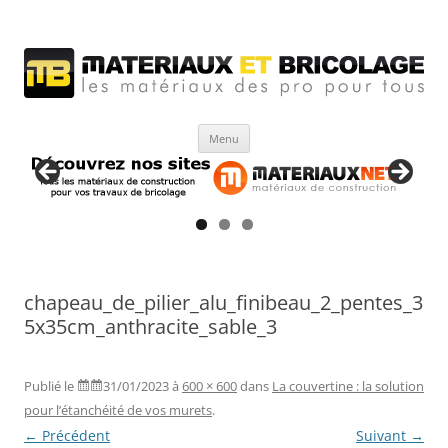
Matériaux et bricolage
Les Matériaux des pro pour tous
Aller
Menu
au
contenu
chapeau_de_pilier_alu_finibeau_2_pentes_3
5x35cm_anthracite_sable_3
Publié le
31/01/2023
à
600 × 600
dans
La couvertine : la solution
pour l’étanchéité de vos murets
.
← Précédent
Suivant →