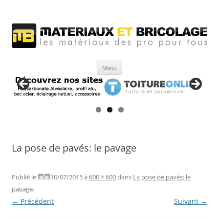
Matériaux et bricolage
Les Matériaux des pro pour tous
Aller
Menu
au
contenu
La pose de pavés: le pavage
Publié le
10/07/2015
à
600 × 600
dans
La pose de pavés: le
pavage
.
← Précédent
Suivant →