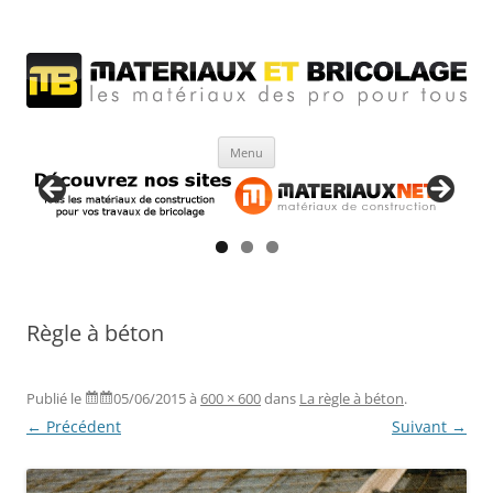
Matériaux et bricolage
Les Matériaux des pro pour tous
Aller
Menu
au
contenu
Règle à béton
Publié le
05/06/2015
à
600 × 600
dans
La règle à béton
.
← Précédent
Suivant →