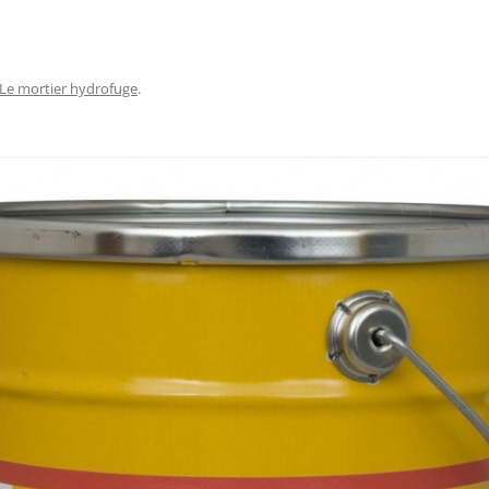
Le mortier hydrofuge
.