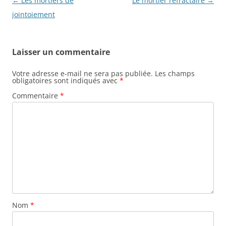
Navigation
←
Les mortiers de
Le mortier réfractaire
→
des
jointoiement
articles
Laisser un commentaire
Votre adresse e-mail ne sera pas publiée.
Les champs
obligatoires sont indiqués avec
*
Commentaire
*
Nom
*