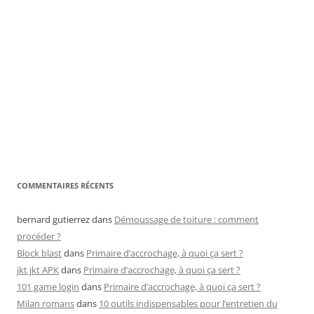
COMMENTAIRES RÉCENTS
bernard gutierrez
dans
Démoussage de toiture : comment
procéder ?
Block blast
dans
Primaire d’accrochage, à quoi ça sert ?
jkt jkt APK
dans
Primaire d’accrochage, à quoi ça sert ?
101 game login
dans
Primaire d’accrochage, à quoi ça sert ?
Milan romans
dans
10 outils indispensables pour l’entretien du