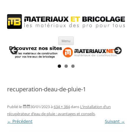
Matériaux et bricolage
Les Matériaux des pro pour tous
Aller
Menu
au
contenu
recuperation-deau-de-pluie-1
Publié le
30/01/2023
à
634 × 384
dans
L’installation d’un
récupérateur d’eau de pluie : avantages et conseils
.
← Précédent
Suivant →