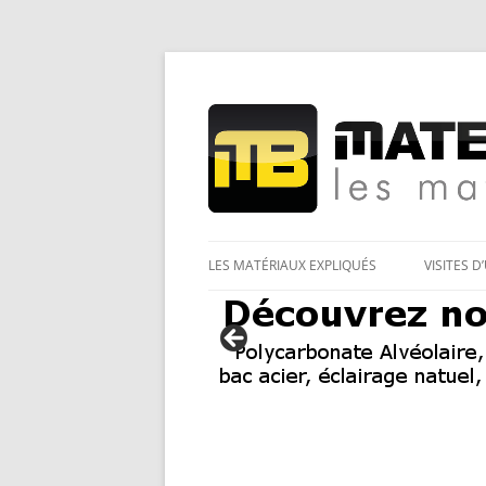
Les Matériaux des pro pour tous
Matériaux et bricol
LES MATÉRIAUX EXPLIQUÉS
VISITES D