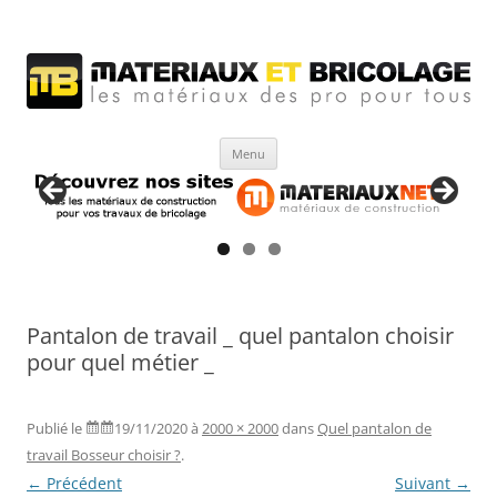
Matériaux et bricolage
Les Matériaux des pro pour tous
Aller
Menu
au
contenu
Pantalon de travail _ quel pantalon choisir
pour quel métier _
Publié le
19/11/2020
à
2000 × 2000
dans
Quel pantalon de
travail Bosseur choisir ?
.
← Précédent
Suivant →