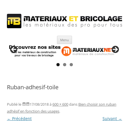
Matériaux et bricolage
Les Matériaux des pro pour tous
Aller
Menu
au
contenu
Ruban-adhesif-toile
Publié le
17/08/2018
à
600 × 600
dans
Bien choisir son ruban
adhésif en fonction des usages
.
← Précédent
Suivant →