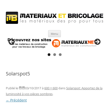
Matériaux et bricolage
Les Matériaux des pro pour tous
Aller
Menu
au
contenu
Solarspot5
Publié le
03/10/2017
à
600 × 600
dans
Solarspot: Apportez de la
luminosité à vos pièces sombres
.
← Précédent