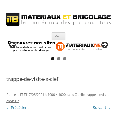
Matériaux et bricolage
Les Matériaux des pro pour tous
Aller
Menu
au
contenu
trappe-de-visite-a-clef
Publié le
17/06/2021
à
1000 × 1000
dans
Quelle trappe de visite
choisir ?
.
← Précédent
Suivant →