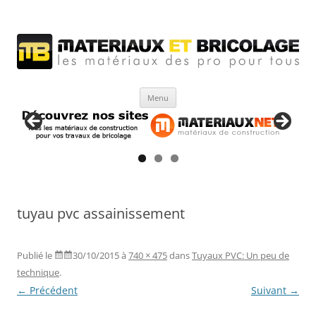
Matériaux et bricolage
Les Matériaux des pro pour tous
Aller
Menu
au
contenu
tuyau pvc assainissement
Publié le
30/10/2015
à
740 × 475
dans
Tuyaux PVC: Un peu de
technique
.
← Précédent
Suivant →