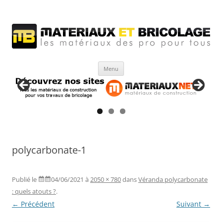
Matériaux et bricolage
Les Matériaux des pro pour tous
Aller
Menu
au
contenu
polycarbonate-1
Publié le
04/06/2021
à
2050 × 780
dans
Véranda polycarbonate
: quels atouts ?
.
← Précédent
Suivant →