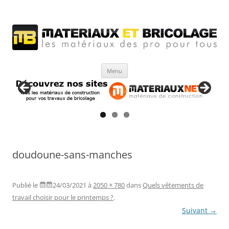
Matériaux et bricolage
Les Matériaux des pro pour tous
Aller
Menu
au
contenu
doudoune-sans-manches
Publié le
24/03/2021
à
2050 × 780
dans
Quels vêtements de
travail choisir pour le printemps ?
.
Suivant →