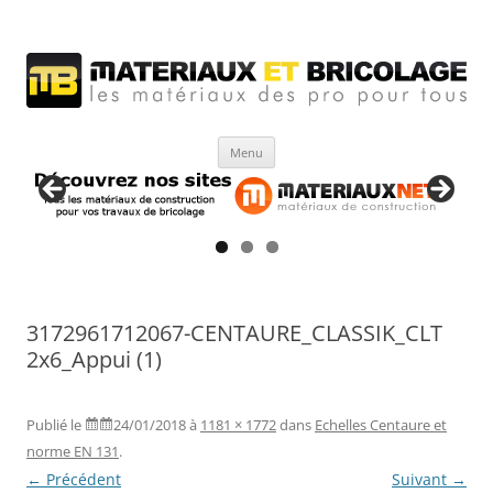
Matériaux et bricolage
Les Matériaux des pro pour tous
Aller
Menu
au
contenu
3172961712067-CENTAURE_CLASSIK_CLT
2x6_Appui (1)
Publié le
24/01/2018
à
1181 × 1772
dans
Echelles Centaure et
norme EN 131
.
← Précédent
Suivant →