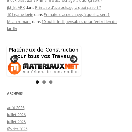
Block blast
dans
Primaire d’accrochage, à quoi ça sert ?
jkt jkt APK
dans
Primaire d’accrochage, à quoi ça sert ?
101 game login
dans
Primaire d’accrochage, à quoi ça sert ?
Milan romans
dans
10 outils indispensables pour l’entretien du
jardin
ARCHIVES
août 2026
juillet 2026
juillet 2025
février 2025