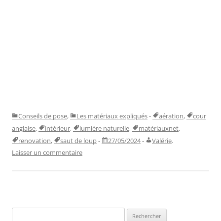
Conseils de pose
,
Les matériaux expliqués
-
aération
,
cour
anglaise
,
intérieur
,
lumière naturelle
,
matériauxnet
,
renovation
,
saut de loup
-
27/05/2024
-
Valérie
.
Laisser un commentaire
Rechercher :