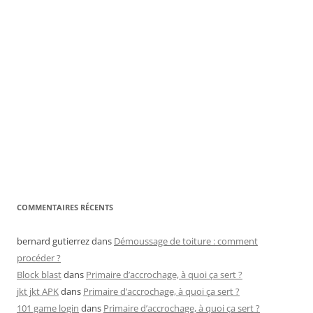
COMMENTAIRES RÉCENTS
bernard gutierrez
dans
Démoussage de toiture : comment
procéder ?
Block blast
dans
Primaire d’accrochage, à quoi ça sert ?
jkt jkt APK
dans
Primaire d’accrochage, à quoi ça sert ?
101 game login
dans
Primaire d’accrochage, à quoi ça sert ?