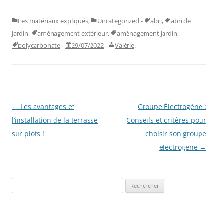
Les matériaux expliqués
,
Uncategorized
-
abri
,
abri de
jardin
,
aménagement extérieur
,
aménagement jardin
,
polycarbonate
-
29/07/2022
-
Valérie
.
Navigation
←
Les avantages et
Groupe Électrogène :
des
l’installation de la terrasse
Conseils et critères pour
articles
sur plots !
choisir son groupe
électrogène
→
Rechercher :