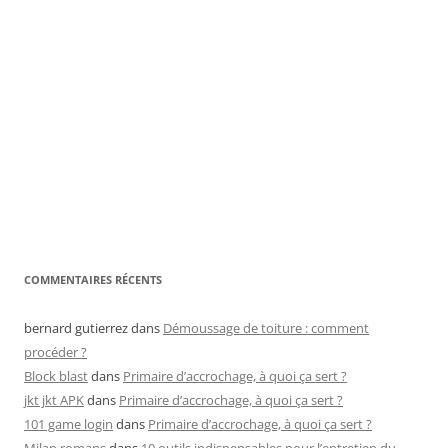
COMMENTAIRES RÉCENTS
bernard gutierrez
dans
Démoussage de toiture : comment
procéder ?
Block blast
dans
Primaire d’accrochage, à quoi ça sert ?
jkt jkt APK
dans
Primaire d’accrochage, à quoi ça sert ?
101 game login
dans
Primaire d’accrochage, à quoi ça sert ?