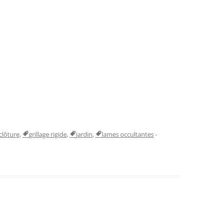
clôture
,
grillage rigide
,
jardin
,
lames occultantes
-