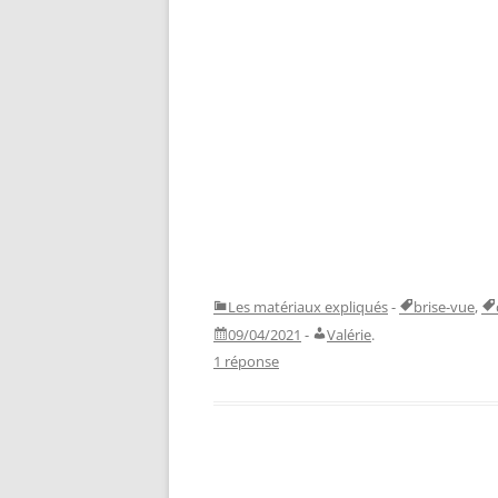
Les matériaux expliqués
-
brise-vue
,
09/04/2021
-
Valérie
.
1 réponse