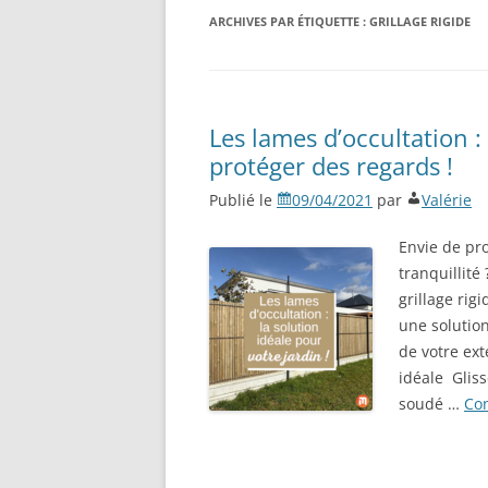
ARCHIVES PAR ÉTIQUETTE :
GRILLAGE RIGIDE
Les lames d’occultation :
protéger des regards !
Publié le
09/04/2021
par
Valérie
Envie de pro
tranquillité
grillage rig
une solutio
de votre ext
idéale Glis
soudé …
Con