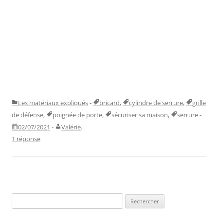
Les matériaux expliqués
-
bricard
,
cylindre de serrure
,
grille
de défense
,
poignée de porte
,
sécuriser sa maison
,
serrure
-
02/07/2021
-
Valérie
.
1 réponse
Rechercher :