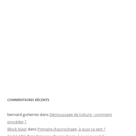
COMMENTAIRES RÉCENTS
bernard gutierrez
dans
Démoussage de toiture : comment
procéder ?
Block blast
dans
Primaire d’accrochage, à quoi ça sert ?