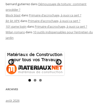
bernard gutierrez
dans
Démoussage de toiture : comment
procéder ?
Block blast
dans
Primaire d’accrochage, à quoi ça sert ?
jkt jkt APK
dans
Primaire d’accrochage, à quoi ça sert ?
101 game login
dans
Primaire d’accrochage, à quoi ça sert ?
Milan romans
dans
10 outils indispensables pour l’entretien du
jardin
ARCHIVES
août 2026