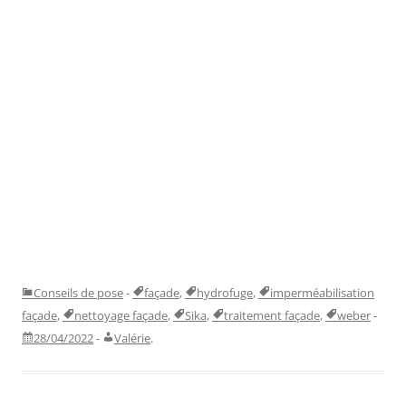
Conseils de pose
-
façade
,
hydrofuge
,
imperméabilisation
façade
,
nettoyage façade
,
Sika
,
traitement façade
,
weber
-
28/04/2022
-
Valérie
.