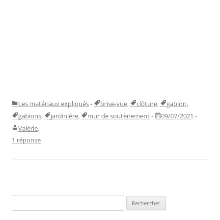
Les matériaux expliqués
-
brise-vue
,
clôture
,
gabion
,
gabions
,
jardinière
,
mur de soutènement
-
09/07/2021
-
Valérie
.
1 réponse
Rechercher :