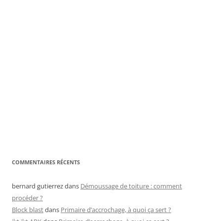
COMMENTAIRES RÉCENTS
bernard gutierrez
dans
Démoussage de toiture : comment
procéder ?
Block blast
dans
Primaire d’accrochage, à quoi ça sert ?