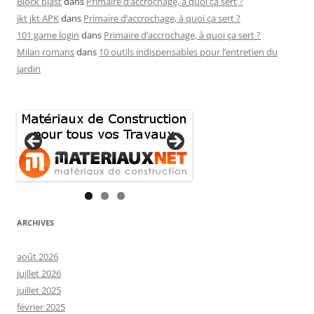
Block blast
dans
Primaire d’accrochage, à quoi ça sert ?
jkt jkt APK
dans
Primaire d’accrochage, à quoi ça sert ?
101 game login
dans
Primaire d’accrochage, à quoi ça sert ?
Milan romans
dans
10 outils indispensables pour l’entretien du
jardin
ARCHIVES
août 2026
juillet 2026
juillet 2025
février 2025