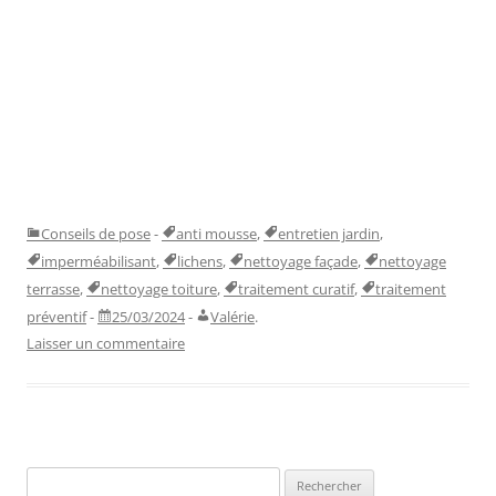
Conseils de pose
-
anti mousse
,
entretien jardin
,
imperméabilisant
,
lichens
,
nettoyage façade
,
nettoyage
terrasse
,
nettoyage toiture
,
traitement curatif
,
traitement
préventif
-
25/03/2024
-
Valérie
.
Laisser un commentaire
Rechercher :