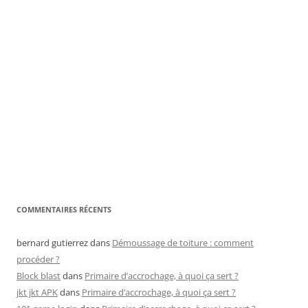
COMMENTAIRES RÉCENTS
bernard gutierrez
dans
Démoussage de toiture : comment
procéder ?
Block blast
dans
Primaire d’accrochage, à quoi ça sert ?
jkt jkt APK
dans
Primaire d’accrochage, à quoi ça sert ?