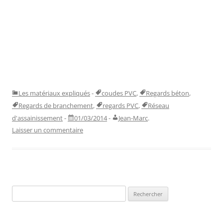
Les matériaux expliqués
-
coudes PVC
,
Regards béton
,
Regards de branchement
,
regards PVC
,
Réseau
d'assainissement
-
01/03/2014
-
Jean-Marc
.
Laisser un commentaire
Rechercher :