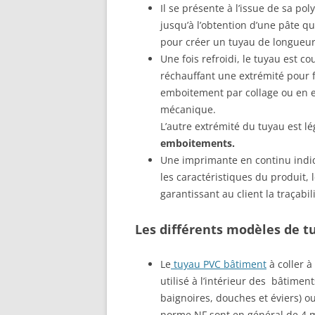
Il se présente à l’issue de sa p
jusqu’à l’obtention d’une pâte q
pour créer un tuyau de longueur 
Une fois refroidi, le tuyau est c
réchauffant une extrémité pour
emboitement par collage ou en e
mécanique.
L’autre extrémité du tuyau est 
emboitements.
Une imprimante en continu indiq
les caractéristiques du produit, 
garantissant au client la traçabil
Les différents modèles de t
Le
tuyau PVC bâtiment
à coller 
utilisé à l’intérieur des bâtimen
baignoires, douches et éviers) o
norme NF sont en général de 4 m