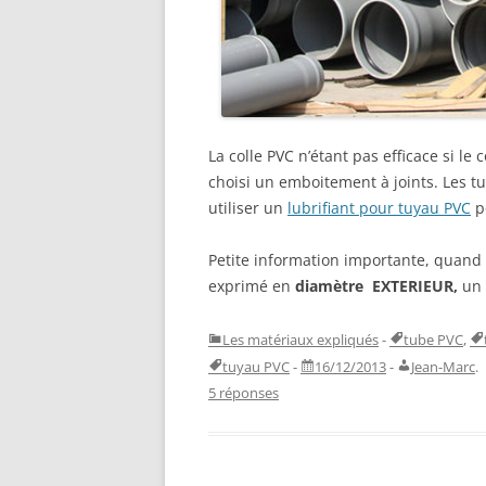
La colle PVC n’étant pas efficace si le 
choisi un emboitement à joints. Les tu
utiliser un
lubrifiant pour tuyau PVC
po
Petite information importante, quand 
exprimé en
diamètre EXTERIEUR,
un 
Les matériaux expliqués
-
tube PVC
,
tuyau PVC
-
16/12/2013
-
Jean-Marc
.
5 réponses