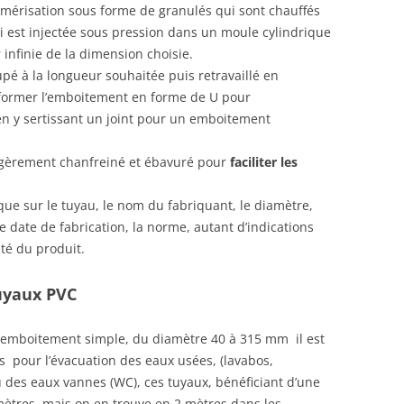
olymérisation sous forme de granulés qui sont chauffés
ui est injectée sous pression dans un moule cylindrique
infinie de la dimension choisie.
oupé à la longueur souhaitée puis retravaillé en
 former l’emboitement en forme de U pour
n y sertissant un joint pour un emboitement
légèrement chanfreiné et ébavuré pour
faciliter les
ue sur le tuyau, le nom du fabriquant, le diamètre,
le date de fabrication, la norme, autant d’indications
ité du produit.
uyaux PVC
à emboitement simple, du diamètre 40 à 315 mm il est
ts pour l’évacuation des eaux usées, (lavabos,
u des eaux vannes (WC), ces tuyaux, bénéficiant d’une
ètres, mais on en trouve en 2 mètres dans les