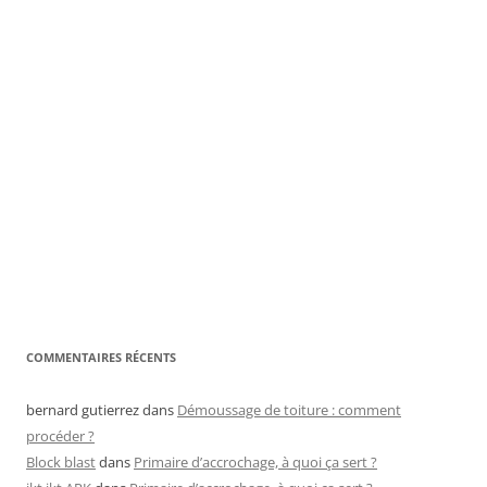
COMMENTAIRES RÉCENTS
bernard gutierrez
dans
Démoussage de toiture : comment
procéder ?
Block blast
dans
Primaire d’accrochage, à quoi ça sert ?