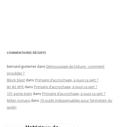
COMMENTAIRES RÉCENTS
bernard gutierrez
dans
Démoussage de toiture : comment
procéder ?
Block blast
dans
Primaire d’accrochage, à quoi ça sert ?
jkt jkt APK
dans
Primaire d’accrochage, à quoi ça sert ?
101 game login
dans
Primaire d’accrochage, à quoi ça sert ?
Milan romans
dans
10 outils indispensables pour l’entretien du
jardin