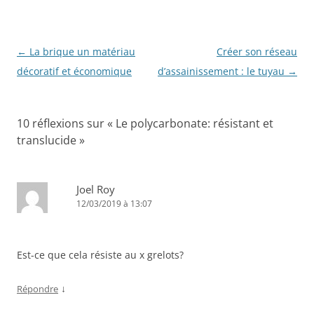
Navigation
←
La brique un matériau
Créer son réseau
des
décoratif et économique
d’assainissement : le tuyau
→
articles
10 réflexions sur «
Le polycarbonate: résistant et
translucide
»
Joel Roy
12/03/2019 à 13:07
Est-ce que cela résiste au x grelots?
↓
Répondre