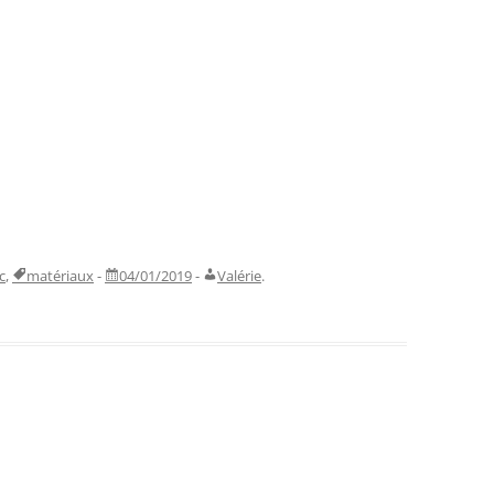
c
,
matériaux
-
04/01/2019
-
Valérie
.