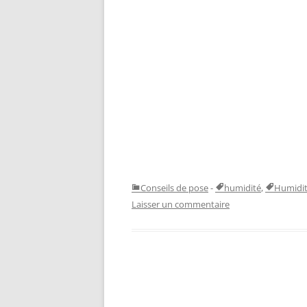
Conseils de pose
-
humidité
,
Humidit
Laisser un commentaire