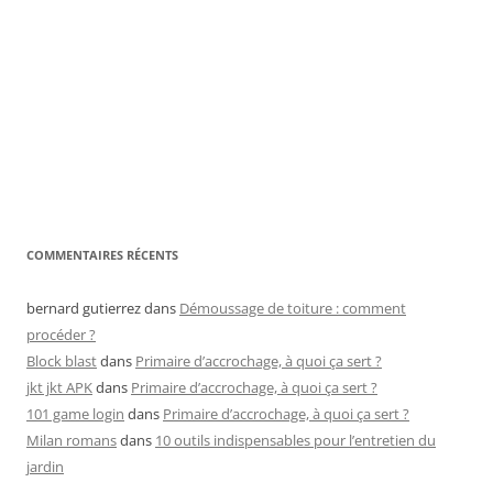
COMMENTAIRES RÉCENTS
bernard gutierrez
dans
Démoussage de toiture : comment
procéder ?
Block blast
dans
Primaire d’accrochage, à quoi ça sert ?
jkt jkt APK
dans
Primaire d’accrochage, à quoi ça sert ?
101 game login
dans
Primaire d’accrochage, à quoi ça sert ?
Milan romans
dans
10 outils indispensables pour l’entretien du
jardin