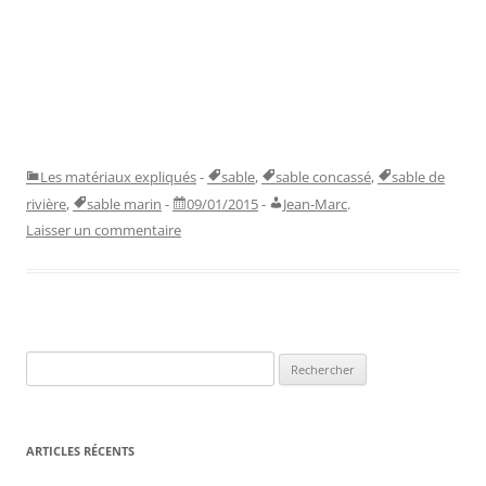
Les matériaux expliqués
-
sable
,
sable concassé
,
sable de
rivière
,
sable marin
-
09/01/2015
-
Jean-Marc
.
Laisser un commentaire
Rechercher :
ARTICLES RÉCENTS