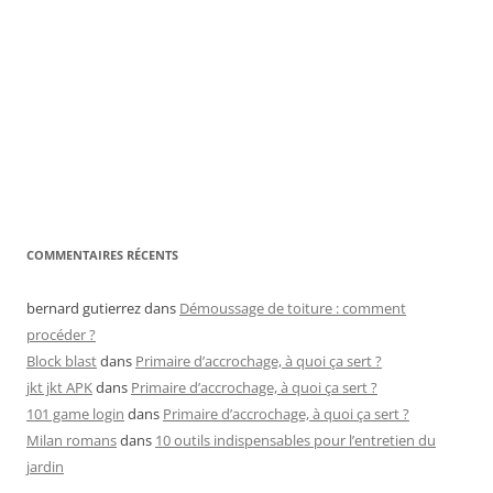
COMMENTAIRES RÉCENTS
bernard gutierrez
dans
Démoussage de toiture : comment
procéder ?
Block blast
dans
Primaire d’accrochage, à quoi ça sert ?
jkt jkt APK
dans
Primaire d’accrochage, à quoi ça sert ?
101 game login
dans
Primaire d’accrochage, à quoi ça sert ?
Milan romans
dans
10 outils indispensables pour l’entretien du
jardin