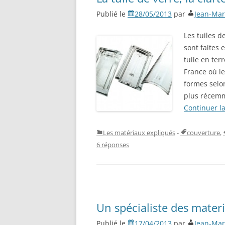
Publié le
28/05/2013
par
Jean-Mar
Les tuiles d
sont faites 
tuile en ter
France où le
formes selo
plus récemm
Continuer l
Les matériaux expliqués
-
couverture
,
6 réponses
Un spécialiste des mater
Publié le
17/04/2013
par
Jean-Mar