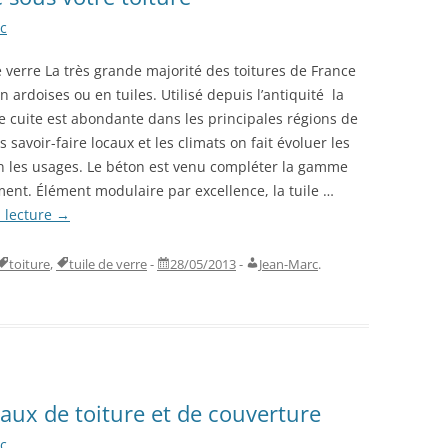
c
e verre La très grande majorité des toitures de France
en ardoises ou en tuiles. Utilisé depuis l’antiquité la
re cuite est abondante dans les principales régions de
s savoir-faire locaux et les climats on fait évoluer les
n les usages. Le béton est venu compléter la gamme
ent. Élément modulaire par excellence, la tuile …
a lecture
→
toiture
,
tuile de verre
-
28/05/2013
-
Jean-Marc
.
iaux de toiture et de couverture
c