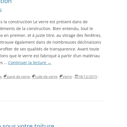
ction
c
s la construction Le verre est présent dans de
éments de la construction. Bien entendu, tout le
en premier, et à juste titre, au vitrage des fenêtres,
retrouve également dans de nombreuses déclinaisons
rofiter de ses qualités de transparence. Avant toute
ons que le verre est fabriqué à partir d’un matériau
rès …
Continuer la lecture
→
e
,
pavé de verre
,
tuile de verre
,
Verre
-
18/12/2015
-
té sous votre toiture