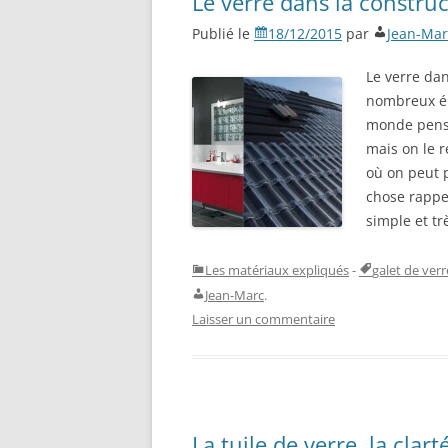
Le verre dans la constru
Publié le
18/12/2015
par
Jean-Mar
Le verre dan
nombreux él
monde pense 
mais on le 
où on peut p
chose rappel
simple et t
Les matériaux expliqués
-
galet de verr
Jean-Marc
.
Laisser un commentaire
La tuile de verre, la clar