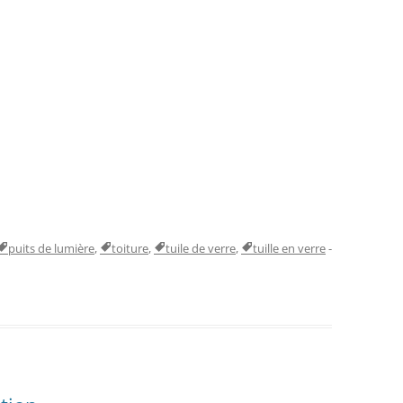
puits de lumière
,
toiture
,
tuile de verre
,
tuille en verre
-